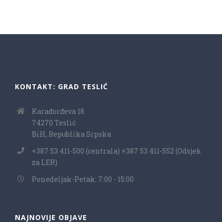
KONTAKT: GRAD TESLIĆ
Karađorđeva 18
74270 Teslić
BiH, Republika Srpska
+387 53 411-500 (centrala) +387 53 411-552 (Odsjek
za LER)
Ponedeljak-Petak: 7:00 - 15:00
NAJNOVIJE OBJAVE