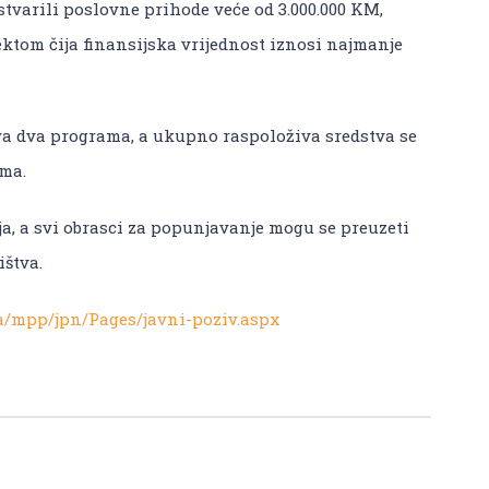
stvarili poslovne prihode veće od 3.000.000 KM,
jektom čija finansijska vrijednost iznosi najmanje
ova dva programa, a ukupno raspoloživa sredstva se
ima.
ja, a svi obrasci za popunjavanje mogu se preuzeti
ištva.
a/mpp/jpn/Pages/javni-poziv.aspx