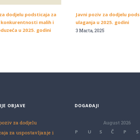
 za dodjelu podsticaja za
Javni poziv za dodjelu pods
 konkurentnosti malih i
ulaganja u 2025. godini
eduzeća u 2025. godini
3 Marta, 2025
IJE OBJAVE
DOGAĐAJI
poziv za dodjelu
August 2026
P
U
S
Č
P
S
caja za uspostavljanje i