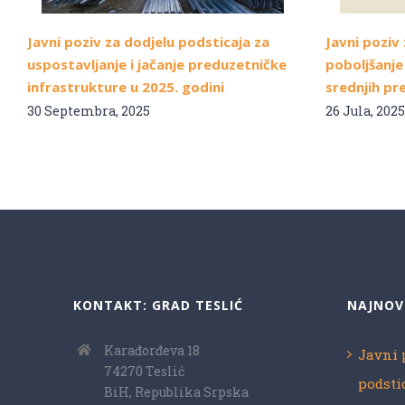
Javni poziv za dodjelu podsticaja za
Javni poziv
uspostavljanje i jačanje preduzetničke
poboljšanje
infrastrukture u 2025. godini
srednjih pr
30 Septembra, 2025
26 Jula, 2025
KONTAKT: GRAD TESLIĆ
NAJNOV
Karađorđeva 18
Javni 
74270 Teslić
podsti
BiH, Republika Srpska