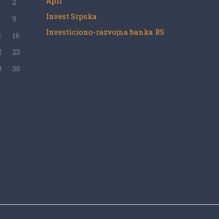
Apif
2
Invest Srpska
9
Investiciono-razvojna banka RS
5
16
2
23
9
30