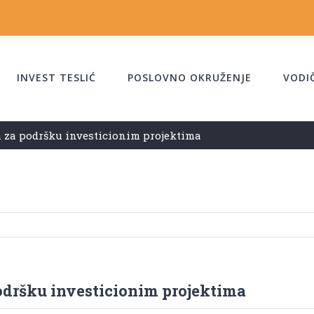
INVEST TESLIĆ
POSLOVNO OKRUŽENJE
VODI
a za podršku investicionim projektima
podršku investicionim projektima