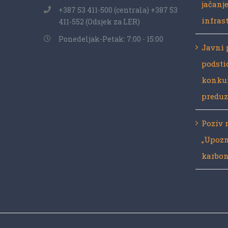
jačanj
+387 53 411-500 (centrala) +387 53
infras
411-552 (Odsjek za LER)
Ponedeljak-Petak: 7:00 - 15:00
Javni 
podsti
konkur
preduz
Poziv 
„Upozn
karbon