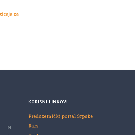
ticaja za
KORISNI LINKOVI
Preduzetnički portal Srpske
Rars
N