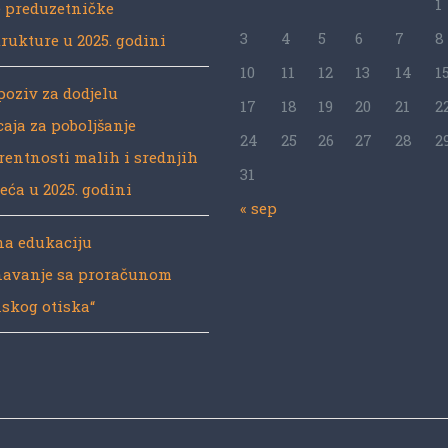
1
e preduzetničke
3
4
5
6
7
8
trukture u 2025. godini
10
11
12
13
14
1
poziv za dodjelu
17
18
19
20
21
2
caja za poboljšanje
24
25
26
27
28
2
entnosti malih i srednjih
31
eća u 2025. godini
« sep
na edukaciju
avanje sa proračunom
skog otiska“