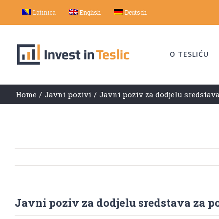
Skip
Latinica
English
Deutsch
to
content
O TESLIĆU
Home
/
Javni pozivi
/
Javni poziv za dodjelu sredstav
Javni poziv za dodjelu sredstava za 